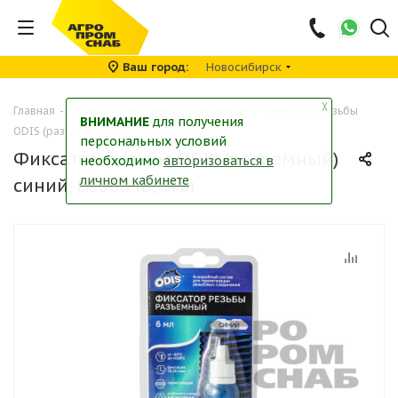
Ваш город
Новосибирск
╳
Главная
-
Каталог
-
Автохимия
-
Герметики
-
Фиксатор резьбы
ВНИМАНИЕ
для получения
ODIS (разъемный) синий, Ds0604B, 6мл
персональных условий
Фиксатор резьбы ODIS (разъемный)
необходимо
авторизоваться в
личном кабинете
синий, Ds0604B, 6мл