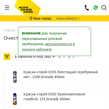
Ваш город
Новосибирск
╳
Главная
-
Каталог
-
Автохимия
-
Очистители систем
ВНИМАНИЕ
для получения
Очистители систем
персональных условий
необходимо
авторизоваться в
личном кабинете
Краска-спрей ODIS блестящий серебряный
мет., 1580 (Китай) 450мл
Краска-спрей ODIS бриллиантовый
голубой, 133 (Китай) 450мл