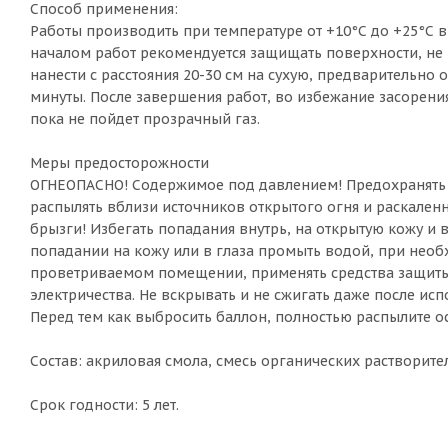
Способ применения:
Работы производить при температуре от +10°С до +25°С
началом работ рекомендуется защищать поверхности, не 
нанести с расстояния 20-30 см на сухую, предварительн
минуты. После завершения работ, во избежание засорения
пока не пойдет прозрачный газ.
Меры предосторожности
ОГНЕОПАСНО! Содержимое под давлением! Предохранять о
распылять вблизи источников открытого огня и раскаленн
брызги! Избегать попадания внутрь, на открытую кожу и 
попадании на кожу или в глаза промыть водой, при необх
проветриваемом помещении, применять средства защиты к
электричества. Не вскрывать и не сжигать даже после ис
Перед тем как выбросить баллон, полностью распылите ост
Состав: акриловая смола, смесь органических растворите
Срок годности: 5 лет.