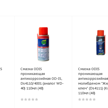
IS
Смазка ODIS
Смазка ODIS
проникающая
проникающая
антикоррозийная OD-IS,
антикоррозийная
Ds4110/4001 (аналог WD-
молибденом "Жи
40) 110мл (48)
ключ" (Ds4111) (К
110мл (48)