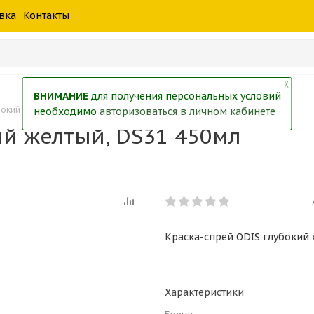
шины
спецтехники
жидкость
товары
масла
фильт
вка
Контакты
тры
екол
Краски
╳
ВНИМАНИЕ
для получения персональных условий
бокий желтый, DS31 450мл
необходимо
авторизоваться в личном кабинете
ий желтый, DS31 450мл
Краска-спрей ODIS глубокий 
Характеристики