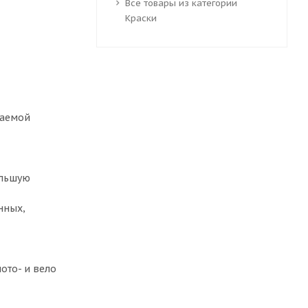
Все товары из категории
Краски
ваемой
ольшую
нных,
ото- и вело