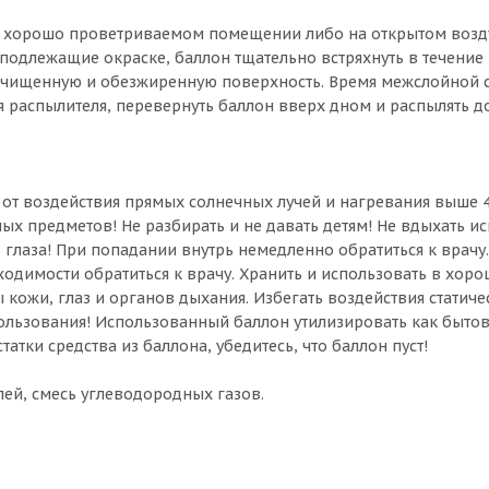
 в хорошо проветриваемом помещении либо на открытом возд
подлежащие окраске, баллон тщательно встряхнуть в течение 
о очищенную и обезжиренную поверхность. Время межслойной 
 распылителя, перевернуть баллон вверх дном и распылять до
т воздействия прямых солнечных лучей и нагревания выше 4
ых предметов! Не разбирать и не давать детям! Не вдыхать и
в глаза! При попадании внутрь немедленно обратиться к врачу
одимости обратиться к врачу. Хранить и использовать в хор
ожи, глаз и органов дыхания. Избегать воздействия статиче
пользования! Использованный баллон утилизировать как бытов
атки средства из баллона, убедитесь, что баллон пуст!
лей, смесь углеводородных газов.