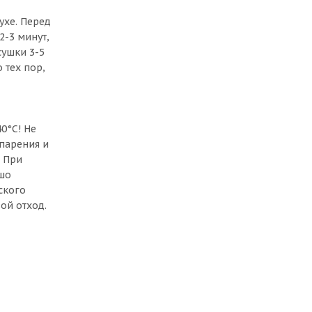
ухе. Перед
2-3 минут,
сушки 3-5
 тех пор,
0°С! Не
спарения и
. При
ошо
ского
ой отход.