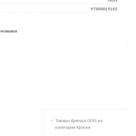
ODIS
УТ000015165
амовывоз
Товары бренда ODIS из
категории Краски