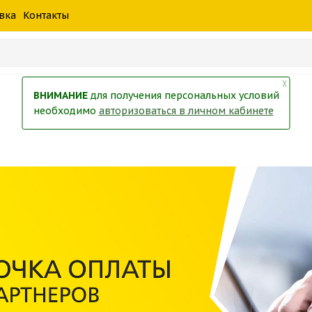
шины
спецтехники
жидкость
товары
масла
фильт
вка
Контакты
тры
екол
Краски
╳
ВНИМАНИЕ
для получения персональных условий
необходимо
авторизоваться в личном кабинете