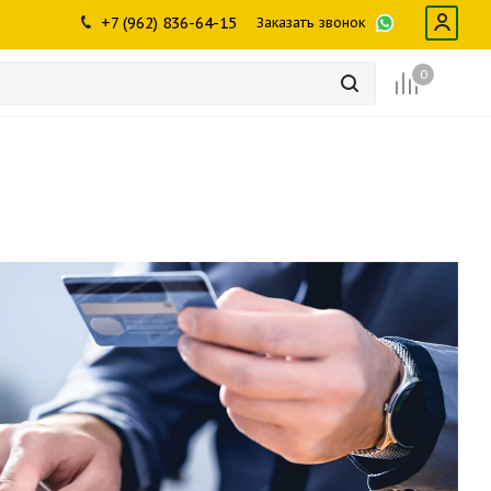
ры
промышленности
Инструменты
Щетки, скребки,
+7 (962) 836-64-15
Заказать звонок
дворники
Лампы
Крепеж
0