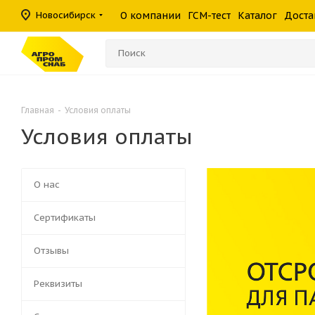
масла
фильтры
средства
шины
Новосибирск
О компании
ГСМ-тест
Каталог
Доста
Консистентные
Гидравлические
Герметики
Прочие филь
Омыватели ст
смазки
фильтры
Главная
-
Условия оплаты
Условия оплаты
О нас
Сертификаты
Отзывы
Реквизиты