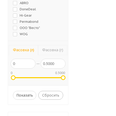
ABRO
DoneDeal
Hi-Gear
Permabond
ООО "Весто"
WOG
AIRLINE
Loctite
Фасовка (л)
Фасовка (г)
AVS
ВМПАВТО
Poxipol
AXIOM
0
0.3000
Victor Reinz
TEROSON
Tytan
Сбросить
BiBiCare