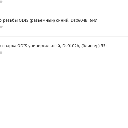
 резьбы ODIS (разъемный) синий, Ds0604B, 6мл
 сварка ODIS универсальный, Ds0102b, (блистер) 55г