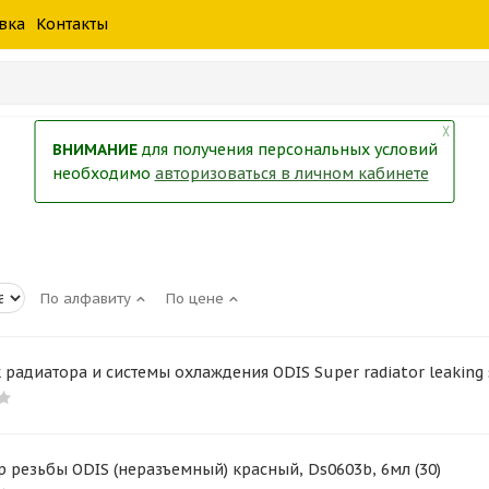
шины
спецтехники
жидкость
товары
масла
фильт
вка
Контакты
тры
екол
Краски
╳
ВНИМАНИЕ
для получения персональных условий
необходимо
авторизоваться в личном кабинете
По алфавиту
По цене
 радиатора и системы охлаждения ODIS Super radiator leaking 
 резьбы ODIS (неразъемный) красный, Ds0603b, 6мл (30)