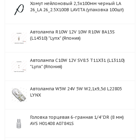
Хомут нейлоновый 2,5x100мм черный LA
26_LA 26_2.5X100B LAVITA (упаковка 100шт)
Автолампа R10W 12V 10W R10W BA15S
(L14510) "Lynx" (Япония)
Автолампа C10W 12V SV8.5 T11X31 (L13110)
"Lynx" (Япония)
Автолампа W5W 24V 5W W2,1x9,5d L22805
LYNX
Головка торцевая 6-гранная 1/4''DR (8 мм)
AVS H01408 A07841S