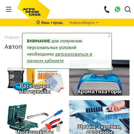
Ваш город
Новосибирск
╳
Главная
-
Каталог
-
Автопринадлежности
ВНИМАНИЕ
для получения
Автопринадлежности
персональных условий
необходимо
авторизоваться в
личном кабинете
Расходные
материалы
Ароматизаторы
Щетки, скребки,
Инструменты
дворники