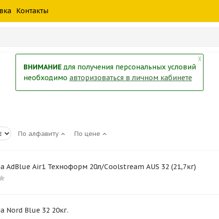
шины
спецтехники
жидкость
товары
масла
фильт
вка
Контакты
тры
екол
Краски
╳
ВНИМАНИЕ
для получения персональных условий
необходимо
авторизоваться в личном кабинете
По алфавиту
По цене
 AdBlue Air1 Техноформ 20л/Coolstream AUS 32 (21,7кг)
 Nord Blue 32 20кг.