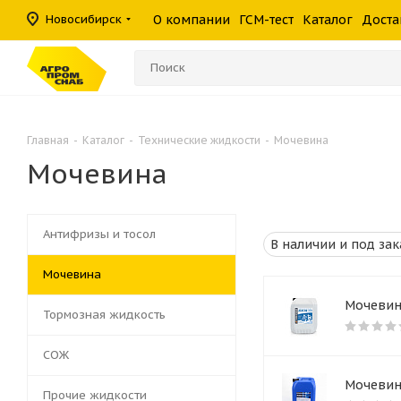
масла
фильтры
средства
шины
Новосибирск
О компании
ГСМ-тест
Каталог
Доста
Консистентные
Гидравлические
Герметики
Прочие филь
Омыватели ст
смазки
фильтры
Главная
-
Каталог
-
Технические жидкости
-
Мочевина
Мочевина
Антифризы и тосол
Мочевина
Мочевина
Тормозная жидкость
СОЖ
Мочевина
Прочие жидкости