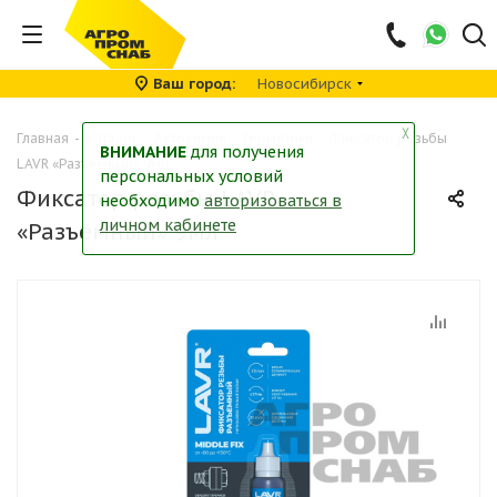
Ваш город
Новосибирск
╳
Главная
-
Каталог
-
Автохимия
-
Герметики
-
Фиксатор резьбы
ВНИМАНИЕ
для получения
LAVR «Разъёмный» 9мл
персональных условий
Фиксатор резьбы LAVR
необходимо
авторизоваться в
личном кабинете
«Разъёмный» 9мл