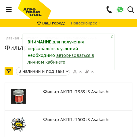
Ваш город
Новосибирск
╳
Главная
-
Каталог
-
Фильтры
-
Трансмиссионные
ВНИМАНИЕ
для получения
Фильтры АКПП
персональных условий
необходимо
авторизоваться в
личном кабинете
Фильтр АКПП JT383 JS Asakashi
Фильтр АКПП JT500 JS Asakashi