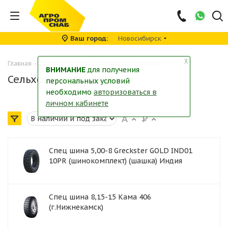
Ваш город
Новосибирск
╳
Главная
-
Каталог
-
Шины
-
Сельхоз и спец шины
ВНИМАНИЕ
для получения
Сельхоз и спец шины
персональных условий
необходимо
авторизоваться в
личном кабинете
Спец шина 5,00-8 Greckster GOLD IND01
10PR (шинокомплект) (шашка) Индия
Спец шина 8,15-15 Кама 406
(г.Нижнекамск)