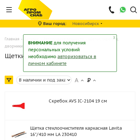
Ваш город
Новосибирск
╳
Главная
-
Каталог
-
Автопринадлежности
-
Щетки, скребки,
ВНИМАНИЕ
для получения
дворники
персональных условий
Щетки, скребки, дворники
необходимо
авторизоваться в
личном кабинете
Скребок AVS IC-2104 19 см
Щетка стеклоочистителя каркасная Lavita
16"/410 мм LA 230410