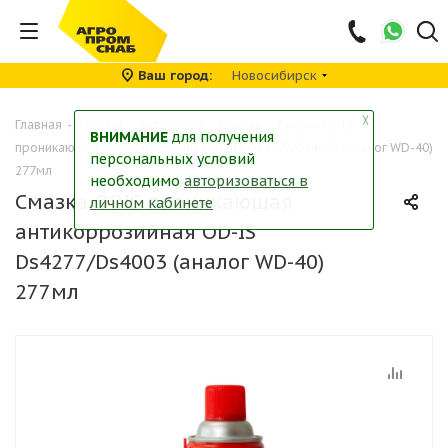
Ваш город
Новосибирск
╳
Главная
-
Каталог
-
Автохимия
-
Смазки
-
Смазка ODIS
ВНИМАНИЕ
для получения
проникающая антикоррозийная OD-IS Ds4277/Ds4003 (аналог WD-40)
персональных условий
277мл
необходимо
авторизоваться в
Смазка ODIS проникающая
личном кабинете
антикоррозийная OD-IS
Ds4277/Ds4003 (аналог WD-40)
277мл