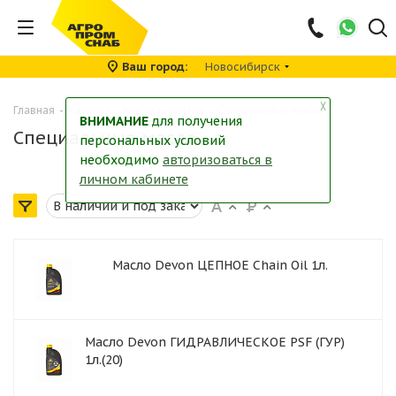
Ваш город
Новосибирск
╳
Главная
-
Каталог
-
Масла и смазки
-
Специальные масла
ВНИМАНИЕ
для получения
Специальные масла
персональных условий
необходимо
авторизоваться в
личном кабинете
Масло Devon ЦЕПНОЕ Chain Oil 1л.
Масло Devon ГИДРАВЛИЧЕСКОЕ PSF (ГУР)
1л.(20)