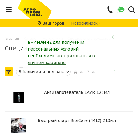
Ваш город
Новосибирск
╳
Главная
-
Каталог
-
Автохимия
-
Специальные средства
ВНИМАНИЕ
для получения
Специальные средства
персональных условий
необходимо
авторизоваться в
личном кабинете
Антизапотеватель LAVR 125мл
Быстрый старт BibiCare (4412) 210мл