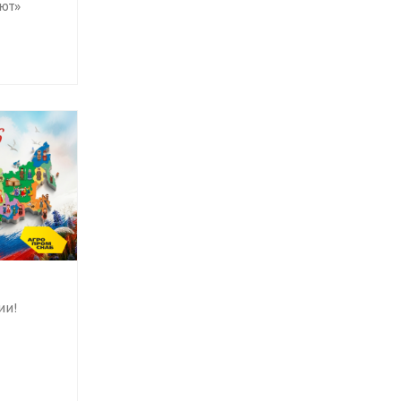
ют»
ии!