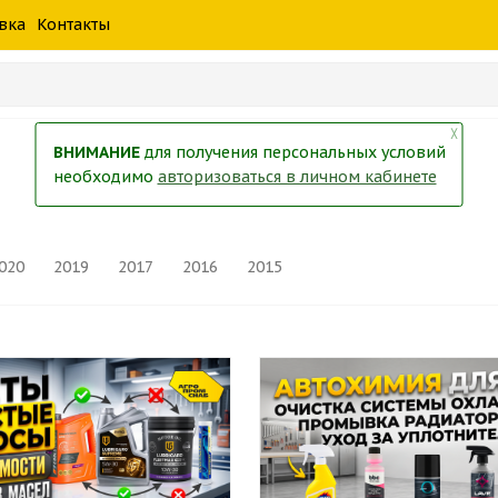
шины
спецтехники
жидкость
товары
масла
фильт
вка
Контакты
тры
екол
Краски
╳
ВНИМАНИЕ
для получения персональных условий
необходимо
авторизоваться в личном кабинете
020
2019
2017
2016
2015