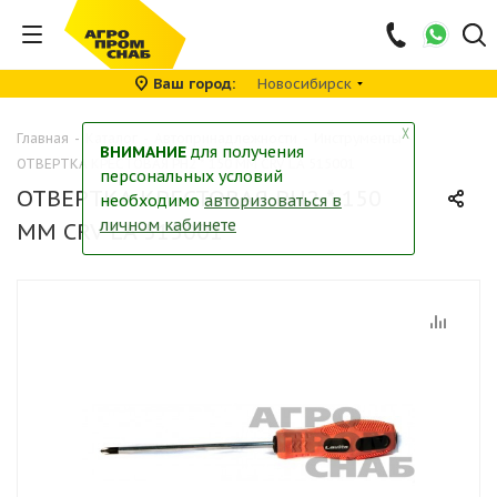
Ваш город
Новосибирск
╳
Главная
-
Каталог
-
Автопринадлежности
-
Инструменты
-
ВНИМАНИЕ
для получения
ОТВЕРТКА КРЕСТОВАЯ PH2 * 150 ММ CRV LA 515001
персональных условий
ОТВЕРТКА КРЕСТОВАЯ PH2 * 150
необходимо
авторизоваться в
личном кабинете
ММ CRV LA 515001