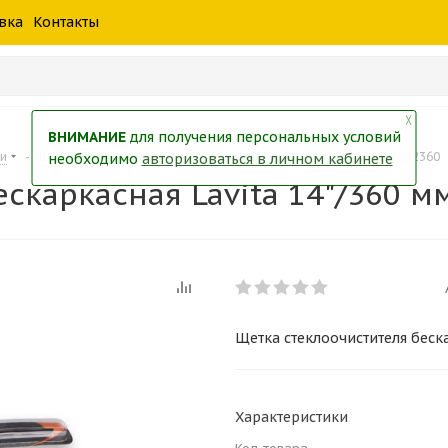
шины
спецтехники
жидкость
товары
масла
фильт
вка
Контакты
тры
екол
Краски
╳
ВНИМАНИЕ
для получения персональных условий
ки
-
Щетка стеклоочистителя бескаркасная Lavita 14"/360 мм LA 232360
необходимо
авторизоваться в личном кабинете
скаркасная Lavita 14"/360 м
Щетка стеклоочистителя беска
Характеристики