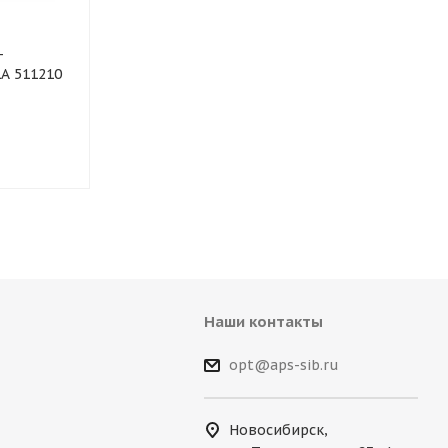
-
Щетка стеклоочистителя
Щетка стекло
A 511210
каркасная Lavita 16"/410
каркасная Lav
мм LA 230410
мм LA 23046
Наши контакты
opt@aps-sib.ru
Новосибирск,