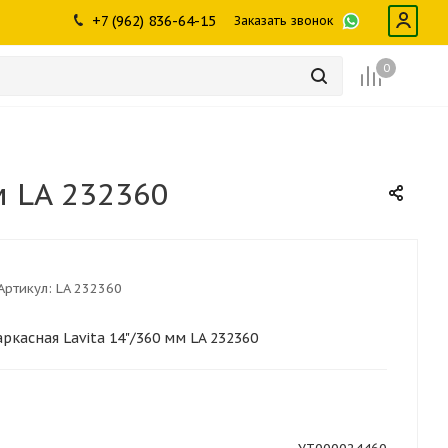
ры
промышленности
Инструменты
Щетки, скребки,
+7 (962) 836-64-15
Заказать звонок
дворники
Лампы
Крепеж
0
м LA 232360
Артикул:
LA 232360
ркасная Lavita 14"/360 мм LA 232360