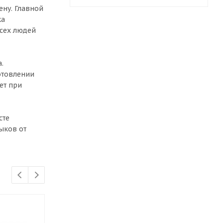
ну. Главной
ка
всех людей
.
отовлении
ет при
сте
ыков от