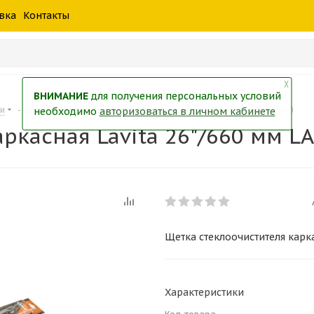
шины
спецтехники
жидкость
товары
масла
фильт
вка
Контакты
тры
екол
Краски
╳
ВНИМАНИЕ
для получения персональных условий
ки
-
Щетка стеклоочистителя каркасная Lavita 26"/660 мм LA 230660
необходимо
авторизоваться в личном кабинете
ркасная Lavita 26"/660 мм L
Щетка стеклоочистителя карка
Характеристики