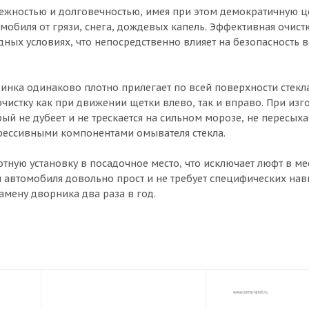
ежностью и долговечностью, имея при этом демократичную це
омобиля от грязи, снега, дождевых капель. Эффективная очист
ых условиях, что непосредственно влияет на безопасность 
инка одинаково плотно прилегает по всей поверхности стекла
истку как при движении щетки влево, так и вправо. При изг
ый не дубеет и не трескается на сильном морозе, не пересыха
грессивными компонентами омывателя стекла.
ную установку в посадочное место, что исключает люфт в ме
м автомобиля довольно прост и не требует специфических нав
амену дворника два раза в год.