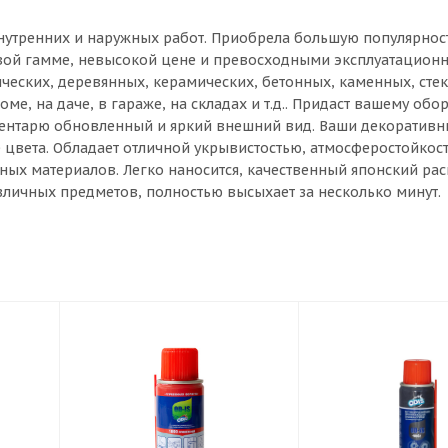
внутренних и наружных работ. Приобрела большую популярнос
вой гамме, невысокой цене и превосходными эксплуатацион
ческих, деревянных, керамических, бетонных, каменных, сте
ме, на даче, в гараже, на складах и т.д.. Придаст вашему об
нвентарю обновленный и яркий внешний вид. Ваши декоративн
 цвета. Обладает отличной укрывистостью, атмосферостойкос
ных материалов. Легко наносится, качественный японский ра
зличных предметов, полностью высыхает за несколько минут.