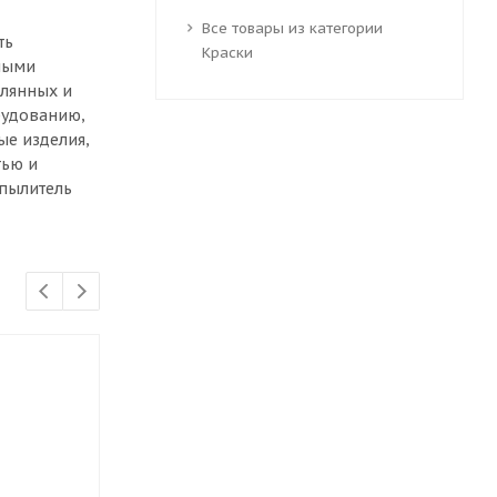
Все товары из категории
ть
Краски
ными
клянных и
орудованию,
ые изделия,
тью и
спылитель