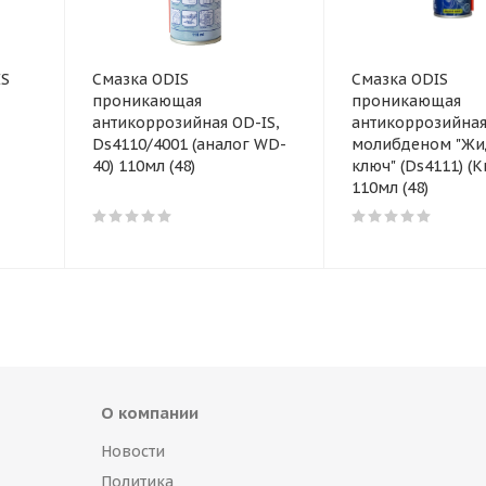
IS
Смазка ODIS
Смазка ODIS
проникающая
проникающая
антикоррозийная OD-IS,
антикоррозийная
Ds4110/4001 (аналог WD-
молибденом "Жи
40) 110мл (48)
ключ" (Ds4111) (К
110мл (48)
О компании
Новости
Политика