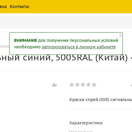
шины
спецтехники
жидкость
товары
масла
фильт
вка
Контакты
тры
екол
Краски
╳
ВНИМАНИЕ
для получения персональных условий
альный синий, 5005RAL (Китай) 450мл
необходимо
авторизоваться в личном кабинете
ьный синий, 5005RAL (Китай)
Краска-спрей ODIS сигнальны
Характеристики