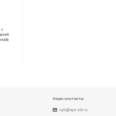
Автошампунь ODIS для
Смазка сили
бесконтактной мойки
Silicone Spray
 с
Standart, 1 л.
Ds4083/Ds60
дкий
итай)
Наши контакты
opt@aps-sib.ru