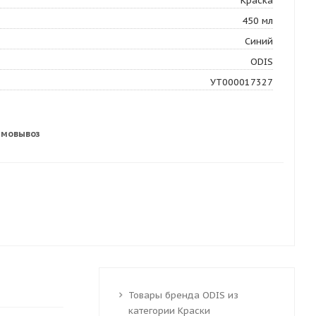
Краска
450 мл
Синий
ODIS
УТ000017327
амовывоз
Товары бренда ODIS из
категории Краски