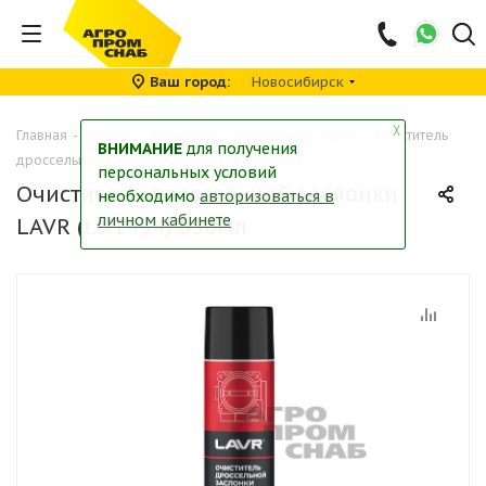
Ваш город
Новосибирск
╳
Главная
-
Каталог
-
Автохимия
-
Очистители систем
-
Очиститель
ВНИМАНИЕ
для получения
дроссельной заслонки LAVR (LN1494) 650мл
персональных условий
Очиститель дроссельной заслонки
необходимо
авторизоваться в
личном кабинете
LAVR (LN1494) 650мл