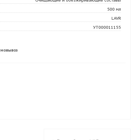
Очищающие и обезжиривающие составы
500 мл
LAVR
УТ000011155
амовывоз