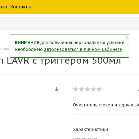
шины
спецтехники
жидкость
товары
масла
фильт
вка
Контакты
тры
екол
Краски
╳
ВНИМАНИЕ
для получения персональных условий
стекол и зеркал LAVR с триггером 500мл
необходимо
авторизоваться в личном кабинете
л LAVR с триггером 500мл
Очиститель стекол и зеркал L
Характеристики