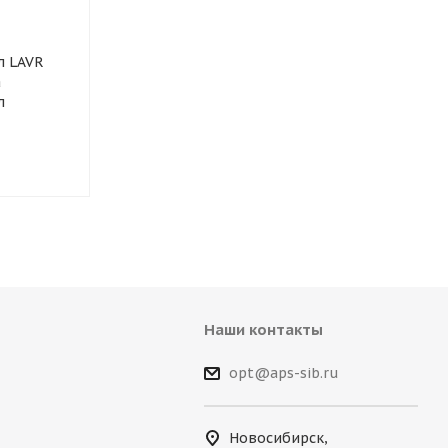
л LAVR
Омыватель стекол LAVR
Фиксатор рез
а
Crystal Анти Муха
неразъемный
л
концентрат 120мл
Наши контакты
opt@aps-sib.ru
Новосибирск,