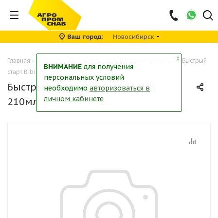
Ваш город
Новосибирск
╳
Главная
-
Каталог
-
Автохимия
-
Специальные средства
-
Быстрый
ВНИМАНИЕ
для получения
старт BibiCare (4412) 210мл
персональных условий
Быстрый старт BibiCare (4412)
необходимо
авторизоваться в
личном кабинете
210мл