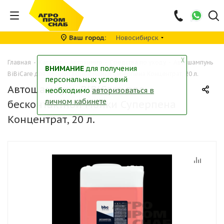
Ваш город
Новосибирск
╳
Главная
-
Каталог
-
Автохимия
-
Средства по уходу
-
Автошампунь
ВНИМАНИЕ
для получения
BiBiCare для бесконтактной мойки Суперпена Концентрат, 20 л.
персональных условий
Автошампунь BiBiCare для
необходимо
авторизоваться в
личном кабинете
бесконтактной мойки Суперпена
Концентрат, 20 л.