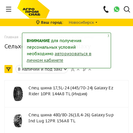
Ваш город
Новосибирск
╳
Главная
-
Каталог
-
Шины
-
Сельхоз и спец шины
ВНИМАНИЕ
для получения
Сельхоз и спец шины Galaxy
персональных условий
необходимо
авторизоваться в
личном кабинете
Спец шина 17,5L-24 (445/70-24) Galaxy Ez
Rider 10PR 144A8 TL (Индия)
Спец шина 480/80-26(18,4-26) Galaxy Sup
Ind Lug 12PR 156A8 TL