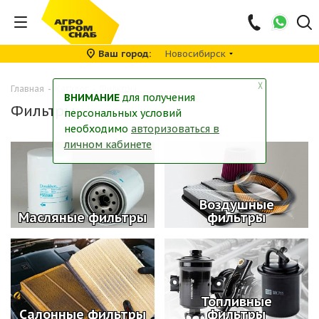
Ваш город
Новосибирск
╳
Главная
-
Каталог
-
Фильтры
ВНИМАНИЕ
для получения
Фильтры
персональных условий
необходимо
авторизоваться в
личном кабинете
Воздушные
Масляные фильтры
фильтры
Топливные
Салонные фильтры
фильтры