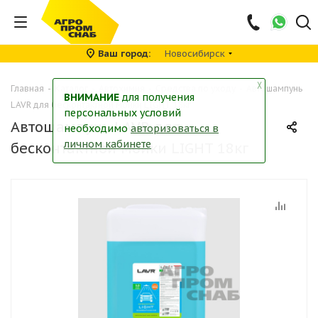
Ваш город
Новосибирск
╳
Главная
-
Каталог
-
Автохимия
-
Средства по уходу
-
Автошампунь
ВНИМАНИЕ
для получения
LAVR для бесконтактной мойки LIGHT 18кг
персональных условий
Автошампунь LAVR для
необходимо
авторизоваться в
личном кабинете
бесконтактной мойки LIGHT 18кг