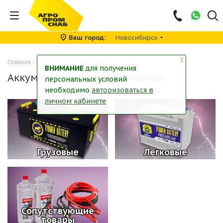
Ваш город
Новосибирск
╳
Главная
-
Каталог
-
Аккумуляторы
ВНИМАНИЕ
для получения
Аккумуляторы автомобильные
персональных условий
необходимо
авторизоваться в
личном кабинете
Грузовые
Легковые
Сопутствующие
товары