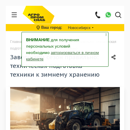
Ваш город
Новосибирск
╳
ВНИМАНИЕ
для получения
Главная
-
Новости
-
Завершаем сезон правильно: техническая
персональных условий
подготовка техники к зимнему хранению
необходимо
авторизоваться в личном
Завершаем сезон правильно:
кабинете
техническая подготовка
техники к зимнему хранению