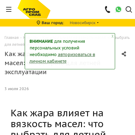
Ваш город
Новосибирск
╳
Главная
-
Новости
-
Как жара влияет на вязкость масел: что выбрать
ВНИМАНИЕ
для получения
для летней эксплуатации
персональных условий
Как жара влияет на вязкость
необходимо
авторизоваться в
личном кабинете
масел: что выбрать для летней
эксплуатации
3 июля 2026
Как жара влияет на
вязкость масел: что
выбрать для летней