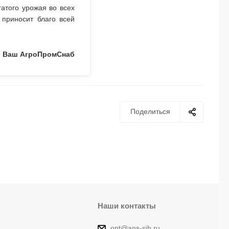
атого урожая во всех
 приносит благо всей
Ваш АгроПромСнаб
Поделиться
Наши контакты
opt@aps-sib.ru