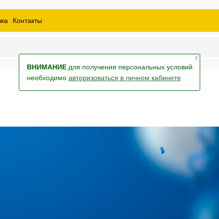
 шины
спецтехники
товары
масла
вка
Контакты
ры
екол
Краски
╳
ВНИМАНИЕ
для получения персональных условий
необходимо
авторизоваться в личном кабинете
а