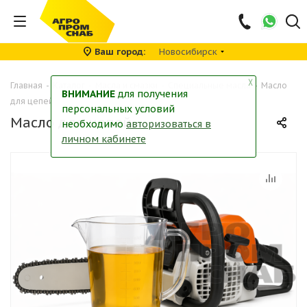
Ваш город
Новосибирск
╳
Главная
-
Каталог
-
Масла и смазки
-
Специальные масла
-
Масло
ВНИМАНИЕ
для получения
для цепей
персональных условий
Масло для цепей
необходимо
авторизоваться в
личном кабинете