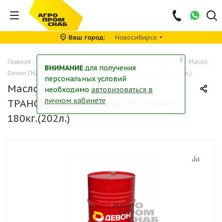
Ваш город
Новосибирск
╳
Главная
-
Каталог
-
Масла и смазки
-
Специальные масла
-
Масло
ВНИМАНИЕ
для получения
Devon ГИДРО-ТРАНСМИССИОННОЕ UTTO 10W-30 180кг.(202л.)
персональных условий
Масло Devon ГИДРО-
необходимо
авторизоваться в
личном кабинете
ТРАНСМИССИОННОЕ UTTO 10W-30
180кг.(202л.)