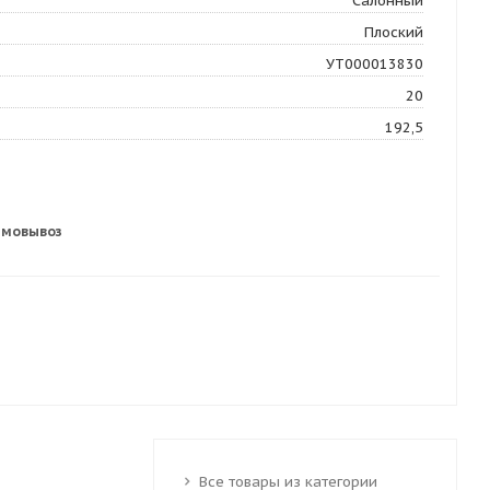
Салонный
Плоский
УТ000013830
20
192,5
амовывоз
Все товары из категории