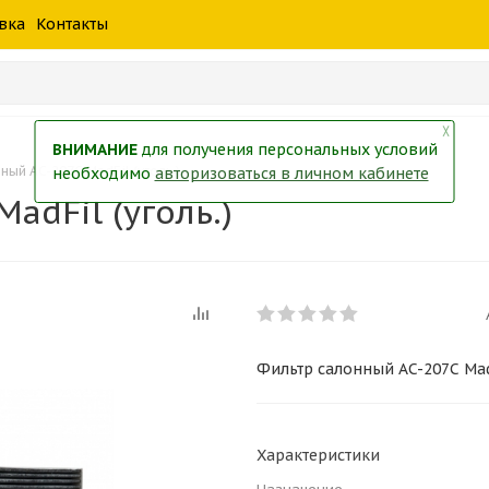
шины
спецтехники
жидкость
товары
масла
фильт
вка
Контакты
тры
екол
Краски
╳
ВНИМАНИЕ
для получения персональных условий
ный AC-207С MadFil (уголь.)
необходимо
авторизоваться в личном кабинете
adFil (уголь.)
Фильтр салонный AC-207С MadF
Характеристики