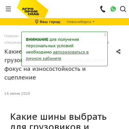
Ваш город
Новосибирск
╳
Главная
-
Новости
-
Какие шины выбрать для грузовиков и
ВНИМАНИЕ
для получения
спецтехники на лето: фокус на износостойкость и сцепление
персональных условий
Какие шины выбрать для
необходимо
авторизоваться в
личном кабинете
грузовиков и спецтехники на лето:
фокус на износостойкость и
сцепление
16 июня 2026
Какие шины выбрать
для грузовиков и