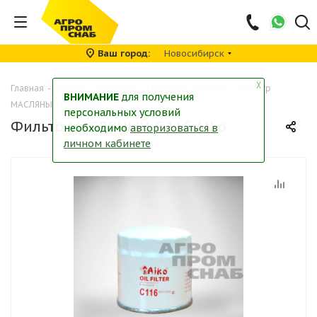
Ваш город
Новосибирск
╳
Главная
-
Каталог
-
Фильтры
-
Масляные фильтры
-
Фильтр
ВНИМАНИЕ
для получения
МАСЛЯНЫЙ C-116 Aiko
персональных условий
Фильтр МАСЛЯНЫЙ C-116 Aiko
необходимо
авторизоваться в
личном кабинете