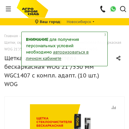
Ваш город
Новосибирск
╳
Главная
-
Каталог
-
Автопринадлежности
-
ВНИМАНИЕ
для получения
Щетки, скребки, дворники
-
Щетка стеклоочистителя бескаркасная
персональных условий
WOG 21"/530 мм WGC1407 с компл. адапт. (10 шт.) WOG
необходимо
авторизоваться в
Щетка стеклоочистителя
личном кабинете
бескаркасная WOG 21"/530 мм
WGC1407 с компл. адапт. (10 шт.)
WOG