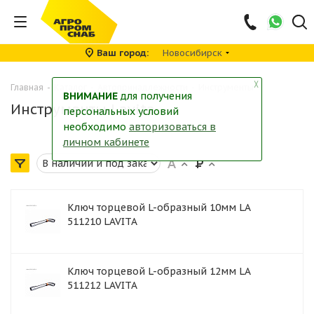
Ваш город
Новосибирск
╳
Главная
-
Каталог
-
Автопринадлежности
-
Инструменты
ВНИМАНИЕ
для получения
Инструменты Lavita
персональных условий
необходимо
авторизоваться в
личном кабинете
Ключ торцевой L-образный 10мм LA
511210 LAVITA
Ключ торцевой L-образный 12мм LA
511212 LAVITA